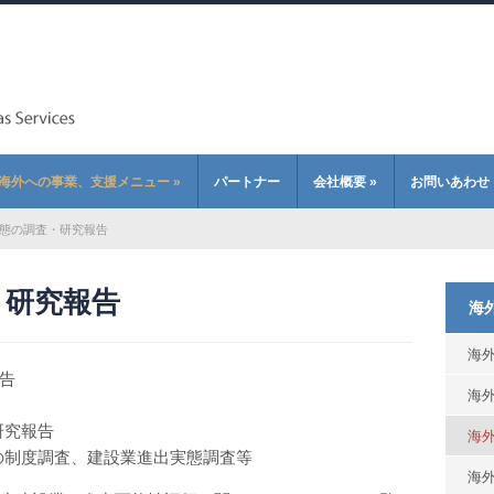
海外への事業、支援メニュー
»
パートナー
会社概要
»
お問いあわせ
態の調査・研究報告
・研究報告
海
海
告
海
研究報告
海
の制度調査、建設業進出実態調査等
海