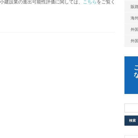
小建設業の進出可能性評価に関しては、
こちら
をご覧く
販
海
外
外